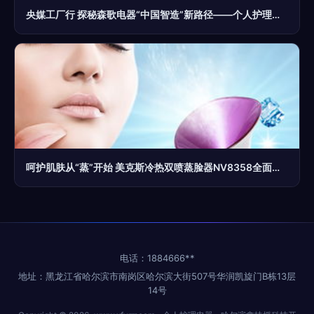
央媒工厂行 探秘森歌电器“中国智造”新路径——个人护理电器领域的品质革命
呵护肌肤从“蒸”开始 美克斯冷热双喷蒸脸器NV8358全面评测
电话：1884666**
地址：黑龙江省哈尔滨市南岗区哈尔滨大街507号华润凯旋门B栋13层
14号