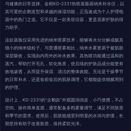
与健康的日常选择。金稻KD-2331热喷蒸脸器纳米补水仪，以
其可爱的企鹅造型和卓越的保湿功能，正迅速成为个人护理电
器中的热门之选。它不仅是一款美容仪器，更是居家护肤的得
力助手。
这款蒸脸仪采用先进的纳米喷雾技术，能够将水分分解成极其
细小的纳米级粒子。与普通喷雾相比，纳米水雾更易于被肌肤
深层吸收，实现由内而外的补水效果。其热喷功能通过温和的
蒸汽，帮助打开毛孔，软化角质，使后续的护肤品成分能更有
效地渗透，从而提升保湿、清洁的整体效能。无论是干燥季节
的日常补水，还是妆前妆后的肌肤调理，它都能提供细腻周到
的护理。
设计上，KD-2331的“企鹅款”外观圆润俏皮，小巧便携，不占
空间。操作简单直观，通常配备多档雾量调节，满足不同肤质
和季节的需求。使用后，肌肤能感受到明显的水润与舒缓，长
期坚持有助于改善肤质，保持柔软光泽。